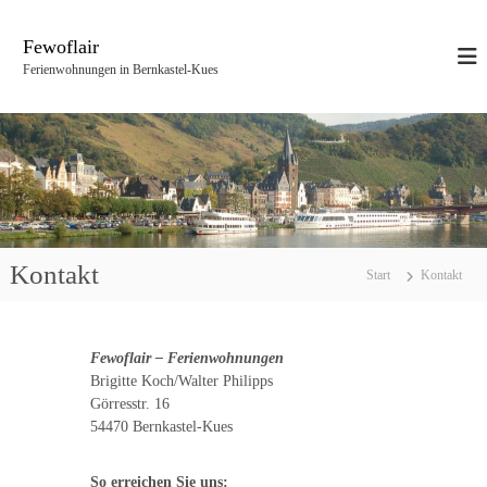
Z
u
Fewoflair
m
Ferienwohnungen in Bernkastel-Kues
I
n
h
a
l
t
s
p
r
Kontakt
Start
Kontakt
i
n
g
e
Fewoflair – Ferienwohnungen
n
Brigitte Koch/Walter Philipps
Görresstr. 16
54470 Bernkastel-Kues
So erreichen Sie uns: