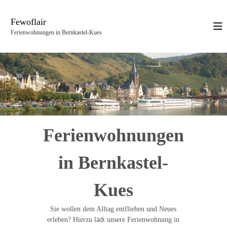
Z
u
Fewoflair
m
Ferienwohnungen in Bernkastel-Kues
I
n
h
a
l
t
s
p
r
Ferienwohnungen
i
n
g
in Bernkastel-
e
n
Kues
Sie wollen dem Alltag entfliehen und Neues
erleben? Hierzu lädt unsere Ferienwohnung in